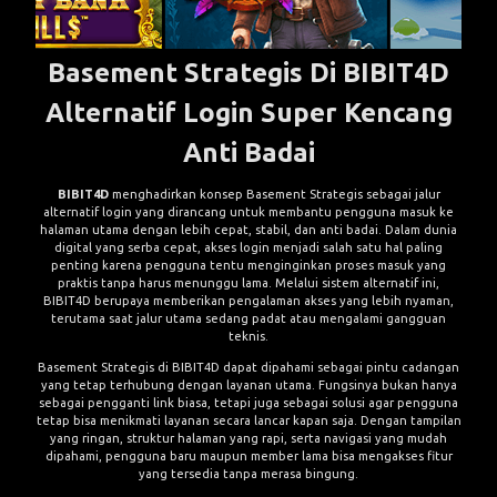
Basement Strategis Di BIBIT4D
Alternatif Login Super Kencang
Anti Badai
BIBIT4D
menghadirkan konsep Basement Strategis sebagai jalur
alternatif login yang dirancang untuk membantu pengguna masuk ke
halaman utama dengan lebih cepat, stabil, dan anti badai. Dalam dunia
digital yang serba cepat, akses login menjadi salah satu hal paling
penting karena pengguna tentu menginginkan proses masuk yang
praktis tanpa harus menunggu lama. Melalui sistem alternatif ini,
BIBIT4D berupaya memberikan pengalaman akses yang lebih nyaman,
terutama saat jalur utama sedang padat atau mengalami gangguan
teknis.
Basement Strategis di BIBIT4D dapat dipahami sebagai pintu cadangan
yang tetap terhubung dengan layanan utama. Fungsinya bukan hanya
sebagai pengganti link biasa, tetapi juga sebagai solusi agar pengguna
tetap bisa menikmati layanan secara lancar kapan saja. Dengan tampilan
yang ringan, struktur halaman yang rapi, serta navigasi yang mudah
dipahami, pengguna baru maupun member lama bisa mengakses fitur
yang tersedia tanpa merasa bingung.