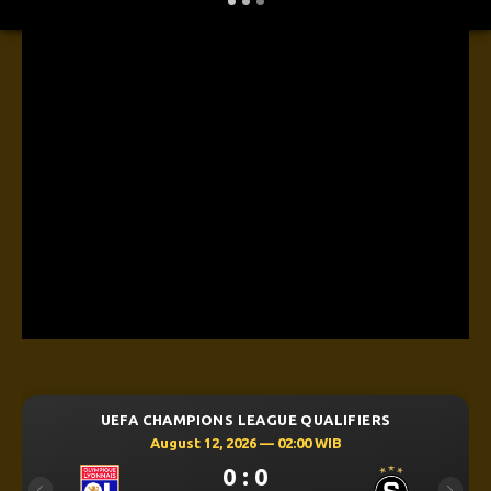
UEFA CHAMPIONS LEAGUE QUALIFIERS
August 12, 2026 — 02:00 WIB
0 : 0