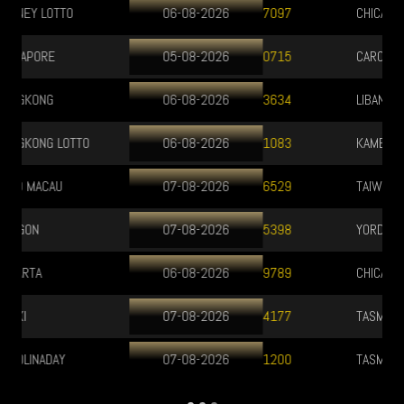
CHICAGONIGHT
06-08-2026
3803
CAROLINAEVE
06-08-2026
2247
LIBANON
06-08-2026
9557
KAMBOJA
06-08-2026
2402
TAIWAN
06-08-2026
4587
YORDANIA
06-08-2026
0058
CHICAGODAY
06-08-2026
6981
TASMANIA 06
06-08-2026
1733
TASMANIA 10
06-08-2026
2366