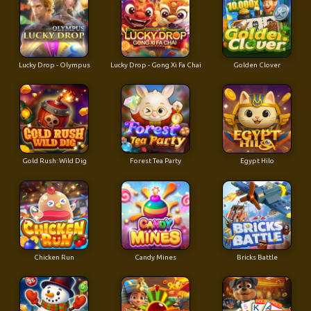
Lucky Drop - Olympus
Lucky Drop - Gong Xi Fa Chai
Golden Clover
Gold Rush: Wild Dig
Forest Tea Party
Egypt Hilo
Chicken Run
Candy Mines
Bricks Battle