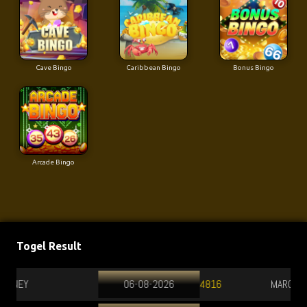
Cave Bingo
Caribbean Bingo
Bonus Bingo
Arcade Bingo
Togel Result
MAROKO
07-08-2026
8856