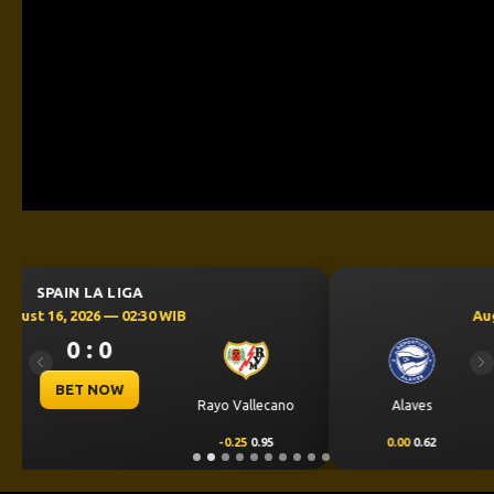
SPAIN LA LIGA
August 16, 2026 — 00:30 WIB
0 : 0
Previous
Ne
BET NOW
Alaves
Getafe
0.00
0.62
0.00
-0.72