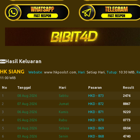
Hasil Keluaran
HK SIANG
Website:
www.hkpools1.com
, Hari:
Setiap Hari
, Tutup:
10:30 WIB
, R
11:00 WIB
No
Tanggal
Hari
Pasaran
Result
1
08 Aug 2026
Sabtu
HKD - 873
2476
2
07 Aug 2026
Jumat
HKD - 872
8867
3
06 Aug 2026
Kamis
HKD - 871
9220
4
05 Aug 2026
Rabu
HKD - 870
0773
5
04 Aug 2026
Selasa
HKD - 869
0304
6
03 Aug 2026
Senin
HKD - 868
4740