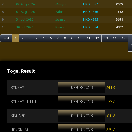
7
02 Aug 2026
Minggu
HKD - 867
2085
8
01 Aug 2026
Sabtu
HKD - 866
1572
9
31 Jul 2026
Jumat
HKD - 865
5671
10
30 Jul 2026
Kamis
HKD - 864
4887
First
1
2
3
4
5
6
7
8
9
10
11
12
13
14
15
(
)
Togel Result
08-08-2026
MAROKO
2413
TO
08-08-2026
CHICAGONIGHT
1377
08-08-2026
CAROLINAEVE
5102
08-08-2026
LIBANON
2797