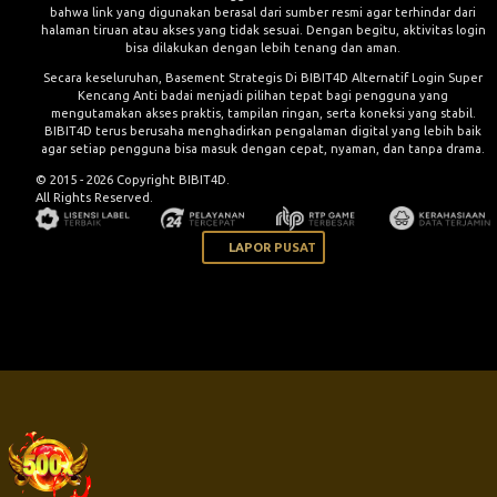
bahwa link yang digunakan berasal dari sumber resmi agar terhindar dari
halaman tiruan atau akses yang tidak sesuai. Dengan begitu, aktivitas login
bisa dilakukan dengan lebih tenang dan aman.
Secara keseluruhan, Basement Strategis Di BIBIT4D Alternatif Login Super
Kencang Anti badai menjadi pilihan tepat bagi pengguna yang
mengutamakan akses praktis, tampilan ringan, serta koneksi yang stabil.
BIBIT4D terus berusaha menghadirkan pengalaman digital yang lebih baik
agar setiap pengguna bisa masuk dengan cepat, nyaman, dan tanpa drama.
© 2015 - 2026 Copyright BIBIT4D.
All Rights Reserved.
LAPOR PUSAT