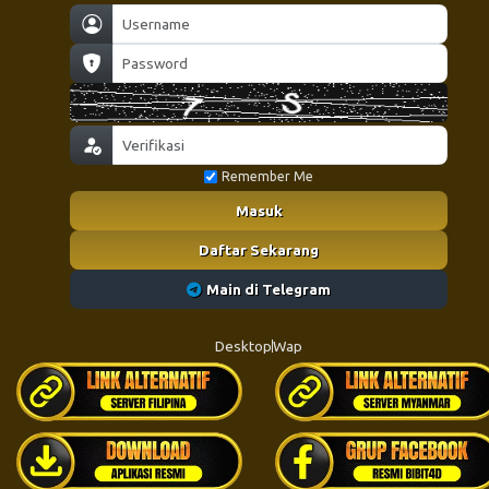
Remember Me
Masuk
Daftar Sekarang
Main di Telegram
Desktop
Wap