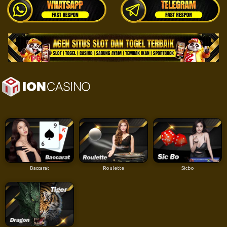
Baccarat
Roulette
Sicbo